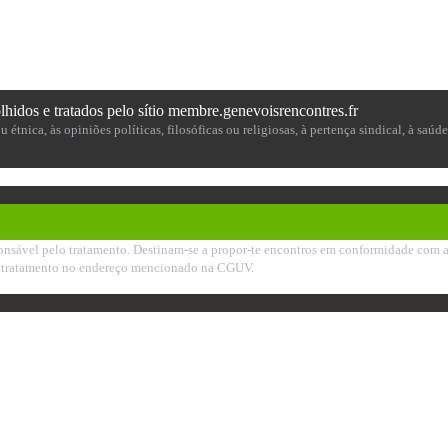
lhidos e tratados pelo sítio membre.genevoisrencontres.fr
étnica, às opiniões políticas, filosóficas ou religiosas, à pertença sindical, à saúd
sável pelo tratamento. Destinam-se a propor-te encontros em conformidade com a tua
seu tratamento no endereço mencionado na CGUV.