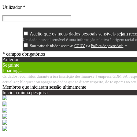
Utilizador
*
Aceito que
os meus dados pessoais sensíveis
sejam reco
Um dado pessoal sensível é uma informação relativa à origem racial ou 
Sou maior de idade e aceito as
CGUV
e a
Política de privacidade
.
*
* campos obrigatórios
Anterior
Seguinte
Loading...
Os dados recolhidos durante a tua inscrição destinam-se à empresa GDM SA, respon
actualizar, bloquear ou apagar os dados que te dizem respeito, de te opores ao 
Membros que iniciaram sessão ultimamente
Inicio a minha pesquisa