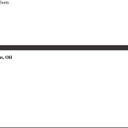
óveis
s, OH