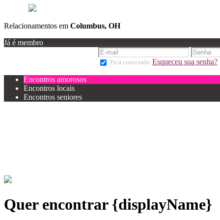
Relacionamentos em
Columbus, OH
Já é membro
Esqueceu sua senha?
Fica conectado
Encontros amorosos
Encontros locais
Encontros seniores
Quer encontrar {displayName}