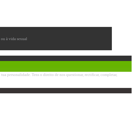
e ou à vida sexual
 personalidade. Tens o direito de nos questionar, rectificar, completar,